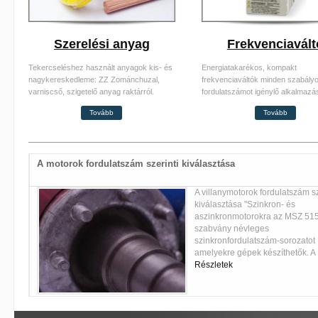
Szerelési anyag
Frekvenciavált
Tekercseléshez használt anyagok kis- és
Energiatakarékos, kompakt
nagykereskedleme: ZZ Zománchuzal,
frekvenciaváltók minden szabályo
varniscső, szigetelő anyag raktárról.
fordulatszámot igénylő alkalmazá
Tovább
Tovább
A motorok fordulatszám szerinti kiválasztása
"A
A villanymotorok fordulatszám sz
rásait
kiválasztása "Szinkron- és
. A
aszinkronmotorokra az MSZ 51
szabvány névleges
elük
szinkronfordulatszám-sorozatot í
amelyekre gépek készíthetők. A
Részletek