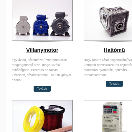
Villanymotor
Hajtómű
Egyfázisú, háromfázisú villanymotorok
Nagy teherbírású csigahajtóműv
megengedhető áron, mégis kiváló
kompakt homlokkerekes hajtómű
minőségben. Peremes és talpas
Maximális nyomaték, optimális
kivitelben, hővédelemmel – az Ön igényei
fordulatszámon.
szerint!
Tovább
Tovább