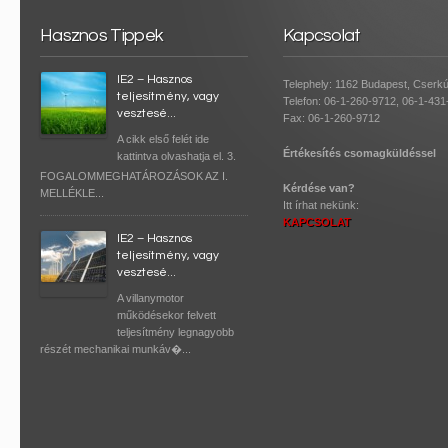
Hasznos Tippek
Kapcsolat
IE2 – Hasznos
Telephely: 1162 Budapest, Cserkút
teljesítmény, vagy
Telefon: 06-1-260-9712, 06-1-43
vesztesé...
Fax: 06-1-260-9712
A cikk első felét ide
Értékesítés csomagküldéssel
kattintva olvashatja el. 3.
FOGALOMMEGHATÁROZÁSOK AZ I.
Kérdése van?
MELLÉKLE...
Itt írhat nekünk:
KAPCSOLAT
IE2 – Hasznos
teljesítmény, vagy
vesztesé...
A villanymotor
működésekor felvett
teljesítmény legnagyobb
részét mechanikai munkáv�...