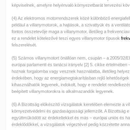
képviselnek, amelyre helyénvaló környezetbarát tervezési köv
(4) Az elektromos motorrendszerek közé különböző energiafel
például a villanymotorok, a hajtások, a szivattyúk és a ventilá
fontos összetevője maga a villanymotor, illetőleg a frekvencia
ez a rendelet kötelezővé teszi egyes villanymotor típusok
frek
felszerelését.
(5) Számos villanymotort önállóan nem, csupán – a 2005/32/E
európai parlamenti és tanácsi irányelv [2] 5. cikke értelmébe
hoznak forgalomba vagy vesznek használatba, illetőleg hely
érdekében, hogy az energiamegtakarításban rejlő lehetősége
kihasználhatók legyenek, indokolt, hogy e rendelet rendelkez
beépített villanymotorokra is alkalmazandók legyenek.
(6) A Bizottság előkészítő vizsgálatok keretében elemezte a v
környezetvédelmi és gazdaságossági jellemzőit. A Bizottság e
együttműködött az érdekeltekkel és más – európai uniós és ha
érdeklődőkkel, a vizsgálatok végeztével pedig közzétette ann