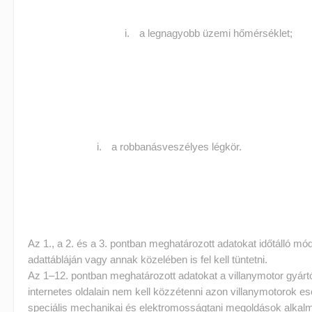
a legnagyobb üzemi hőmérséklet;
a robbanásveszélyes légkör.
Az 1., a 2. és a 3. pontban meghatározott adatokat időtálló mó
adattábláján vagy annak közelében is fel kell tüntetni.
Az 1–12. pontban meghatározott adatokat a villanymotor gyárt
internetes oldalain nem kell közzétenni azon villanymotorok e
speciális mechanikai és elektromosságtani megoldások alkal