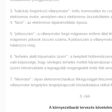
3. “kalickás forgórészű villanymotor” : kefe, kommutátor és cs
elektromos motor, amelyben nincs elektromos összeköttetés a
4. “fázis” : az elektromos tápáramellátás típusa;
5. “pólusszám” : a villanymotor forgó mágneses erőtere által lé
mágneses pólusok összes száma. A pólusszám a villanymotor
határozza meg;
6. “terhelés alatti folyamatos üzem” : a beépített hűtőrendszerrel
való képessége, hogy névleges terhelés mellett folyamatosan 
üzemi hőmérséklete a legnagyobb megengedett érték fölé eme
7. “fékmotor” : olyan elektromechanikus fékegységgel felszerel
villanymotor tengelyére tengelykapcsoló közbeiktatása nélkül fej
3. cikk
A környezetbarát tervezés követelm