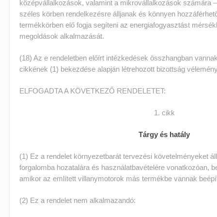
középvállalkozások, valamint a mikrovállalkozások számára –
széles körben rendelkezésre álljanak és könnyen hozzáférhető
termékkörben elő fogja segíteni az energiafogyasztást mérsék
megoldások alkalmazását.
(18) Az e rendeletben előírt intézkedések összhangban vannak
cikkének (1) bekezdése alapján létrehozott bizottság vélemény
ELFOGADTA A KÖVETKEZŐ RENDELETET:
1. cikk
Tárgy és hatály
(1) Ez a rendelet környezetbarát tervezési követelményeket ál
forgalomba hozatalára és használatbavételére vonatkozóan, bel
amikor az említett villanymotorok más termékbe vannak beépí
(2) Ez a rendelet nem alkalmazandó: