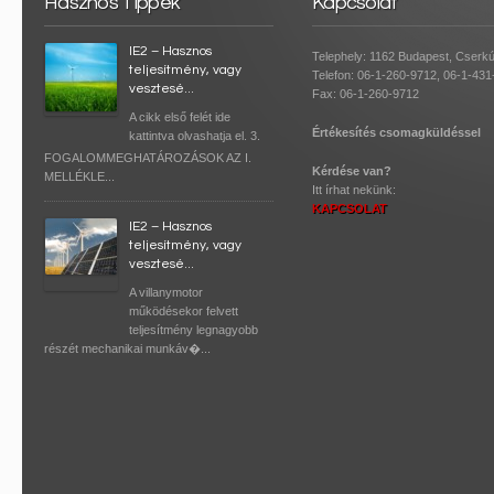
Hasznos Tippek
Kapcsolat
IE2 – Hasznos
Telephely: 1162 Budapest, Cserkút
teljesítmény, vagy
Telefon: 06-1-260-9712, 06-1-43
vesztesé...
Fax: 06-1-260-9712
A cikk első felét ide
Értékesítés csomagküldéssel
kattintva olvashatja el. 3.
FOGALOMMEGHATÁROZÁSOK AZ I.
Kérdése van?
MELLÉKLE...
Itt írhat nekünk:
KAPCSOLAT
IE2 – Hasznos
teljesítmény, vagy
vesztesé...
A villanymotor
működésekor felvett
teljesítmény legnagyobb
részét mechanikai munkáv�...