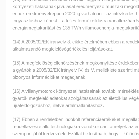
környezeti hatásának javulását eredményező műszaki megold
ennek eredményeképpen 2020-ig várhatóan – az intézkedés h
fogyasztáshoz képest – a teljes termékciklusra vonatkozóan 5
energiamegtakarítást és 135 TWh villamosenergia-megtakarít
(14) A 2005/32/EK irányelv 8. cikke értelmében ebben a rendel
alkalmazandó megfelelőségértékelési eljárásokat.
(15) A megfelelőség ellenőrzésének megkönnyítése érdekében
a gyártók a 2005/32/EK irányelv IV. és V. melléklete szerinti
bizonyos információkat megadjanak.
(16) A villanymotorok környezeti hatásainak további mérséklés
gyártók megfelelő adatokat szolgáltassanak az életciklus vé
újrafeldolgozáshoz, illetve ártalmatlanításhoz.
(17) Ebben a rendeletben indokolt referenciaértékeket megállap
rendelkezésre álló technológiákra vonatkozóan, amelyek az e
szempontjából kedvezőek. Ezáltal biztosítható, hogy – különös