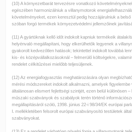
(10) A környezetbarát tervezésre vonatkozó követelményeknek
egészében harmonizálniuk a villanymotorok energiafelhaszná
követelményeket, ezen keresztül pedig hozzájárulniuk a bels
szóban forgó termékek környezetvédelmi jellemzőinek javítás
(11) A gyártóknak kellő időt indokolt kapniuk termékeik átalakí
helyénvaló megállapítani, hogy elkerülhetők legyenek a villa
gyakorolt kedvezőtlen hatások; tekintettel indokolt továbbá len
kis- és középvállalkozásoknál – felmerülő költségekre, valami
rendelet célkitűzései mielőbb teljesüljenek.
(12) Az energiafogyasztás meghatározására olyan megbízható
mérési módszereket indokolt alkalmazni, amelyek figyelembe 
általánosan elismert fejlettségi szintjét, ezen belül különösen 
műszaki szabványok és szabályok terén történő információszol
megállapításáról szóló, 1998. június 22-i 98/34/EK európai parl
I. mellékletében felsorolt európai szabványosító testületek álta
szabványokat.
(13) Ez a rendelet várhatóan növelni fogja a villanymotorok te