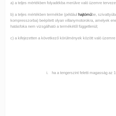
a) a teljes mértékben folyadékba merülve való üzemre tervezet
b) a teljes mértékben termékbe (például
hajtómű
be, szivattyúb
kompresszorba) beépített olyan villanymotorokra, amelyek en
hatásfoka nem vizsgálható a termékétől függetlenül;
c) a kifejezetten a következő körülmények között való üzemre 
ha a tengerszint feletti magasság az 