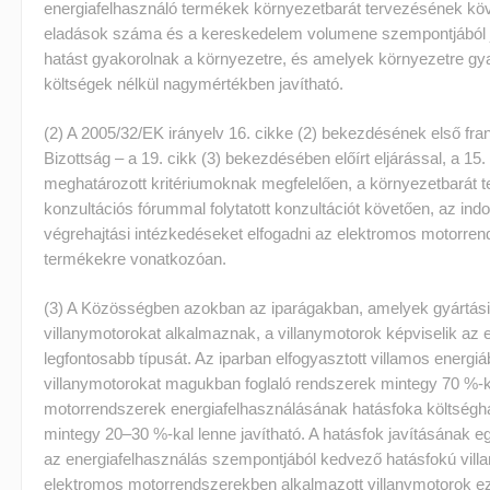
energiafelhasználó termékek környezetbarát tervezésének kö
eladások száma és a kereskedelem volumene szempontjából 
hatást gyakorolnak a környezetre, és amelyek környezetre gyak
költségek nélkül nagymértékben javítható.
(2) A 2005/32/EK irányelv 16. cikke (2) bekezdésének első fr
Bizottság – a 19. cikk (3) bekezdésében előírt eljárással, a 1
meghatározott kritériumoknak megfelelően, a környezetbarát t
konzultációs fórummal folytatott konzultációt követően, az indo
végrehajtási intézkedéseket elfogadni az elektromos motorre
termékekre vonatkozóan.
(3) A Közösségben azokban az iparágakban, amelyek gyártási
villanymotorokat alkalmaznak, a villanymotorok képviselik az 
legfontosabb típusát. Az iparban elfogyasztott villamos energi
villanymotorokat magukban foglaló rendszerek mintegy 70 %-
motorrendszerek energiafelhasználásának hatásfoka költsé
mintegy 20–30 %-kal lenne javítható. A hatásfok javításának 
az energiafelhasználás szempontjából kedvező hatásfokú vill
elektromos motorrendszerekben alkalmazott villanymotorok ez