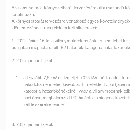
A villanymotorok környezetbarát tervezésére alkalmazandó köv
tartalmazza.
A környezetbarát tervezésre vonatkozó egyes követelmények
időütemezésnek megfelelően kell alkalmazni:
1. 2011. június 16-tól a villanymotorok hatásfoka nem lehet kise
pontjában meghatározott IE2 hatásfok-kategória hatásfokértéke
2. 2015. január 1-jétől:
a legalább 7,5 kW és legfeljebb 375 kW mért leadott tel
hatásfoka nem lehet kisebb az I. melléklet 1. pontjában 
kategória hatásfokértékeinél, vagy a villanymotornak teljes
pontjában meghatározott IE2 hatásfok-kategória követel
kell felszerelve lennie;
3. 2017. január 1-jétől: