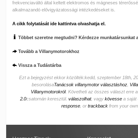
frekvenciaváltó által keltett elektromos és mágneses térerős
alkalmazandó elővigyázatossági intézkedéseket is.
A cikk folytatását ide kattintva olvashatja el.
Többet szeretne megtudni? Kérdezze munkatársunkat 
Tovább a Villanymotorokhoz
Vissza a Tudástárba
Ezt a bejegyzést ekkor közölték:kedd, szeptember 18th, 20
besorolása
Tanácsok villanymotor választáshoz
,
Vill
Villanymotorokról
. Követheti az összes választ erre 
2.0
csatornán keresztül.
válaszolhat
, vagy
kövesse
a saját
response
, or
trackback
from your own 