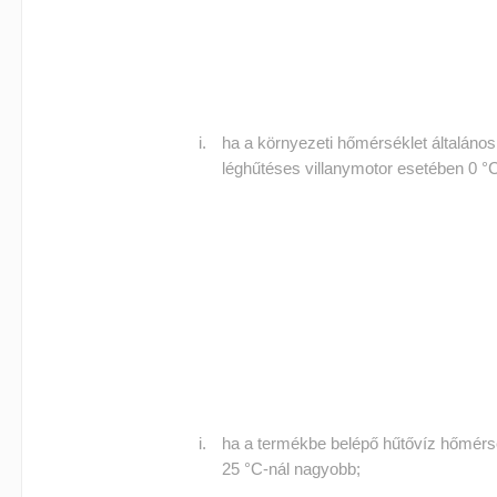
ha a környezeti hőmérséklet általános
léghűtéses villanymotor esetében 0 °C
ha a termékbe belépő hűtővíz hőmérsé
25 °C-nál nagyobb;