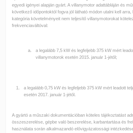
egyedi igényei alapján gyárt. A villanymotor adattábláján és 
következő időpontoktól fogva jól látható módon utalni kell arra
kategória követelményeit nem teljesítő villanymotorokat kötelez
frekvenciaváltóval:
a legalább 7,5 kW és legfeljebb 375 kW mért leado
villanymotorok esetén 2015. január 1-jétől;
a legalább 0,75 kW és legfeljebb 375 kW mért leadott te
esetén 2017. január 1-jétől.
A gyártó a műszaki dokumentációban köteles tájékoztatást adn
összeszerelése, gépbe való beszerelése, karbantartása és fre
használata során alkalmazandó elővigyázatossági intézkedések