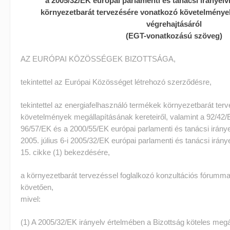
a 2005/32/EK európai parlamenti és tanácsi irányel
környezetbarát tervezésére vonatkozó követelmények
végrehajtásáról
(EGT-vonatkozású szöveg)
AZ EURÓPAI KÖZÖSSÉGEK BIZOTTSÁGA,
tekintettel az Európai Közösséget létrehozó szerződésre,
tekintettel az energiafelhasználó termékek környezetbarát te
követelmények megállapításának kereteiről, valamint a 92/42/E
96/57/EK és a 2000/55/EK európai parlamenti és tanácsi irány
2005. július 6-i 2005/32/EK európai parlamenti és tanácsi irán
15. cikke (1) bekezdésére,
a környezetbarát tervezéssel foglalkozó konzultációs fórummal 
követően,
mivel:
(1) A 2005/32/EK irányelv értelmében a Bizottság köteles megá