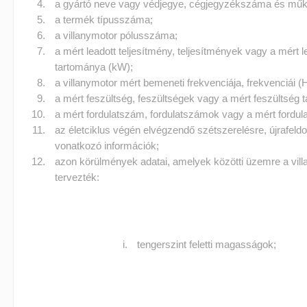
a gyártó neve vagy védjegye, cégjegyzékszáma és műk
a termék típusszáma;
a villanymotor pólusszáma;
a mért leadott teljesítmény, teljesítmények vagy a mért l
tartománya (kW);
a villanymotor mért bemeneti frekvenciája, frekvenciái (
a mért feszültség, feszültségek vagy a mért feszültség 
a mért fordulatszám, fordulatszámok vagy a mért fordu
az életciklus végén elvégzendő szétszerelésre, újrafeldo
vonatkozó információk;
azon körülmények adatai, amelyek közötti üzemre a villa
tervezték:
tengerszint feletti magasságok;