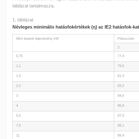
táblázat tartalmazza.
1. táblázat
Névleges minimális hatásfokértékek (η) az IE2 hatásfok-ka
Mért leadott teljesítmény kW
Pólusszám
2
0,75
77,4
1,1
79,6
1,5
81,3
2,2
83,2
3
84,6
4
85,8
5,5
87,0
7,5
88,1
11
89,4