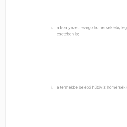
a környezeti levegő hőmérséklete, lé
esetében is;
a termékbe belépő hűtővíz hőmérsékl