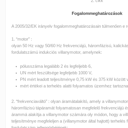
2. cikk
Fogalommeghatározások
A 2005/32/EK irányelv fogalommeghatározásain túlmenően e r
1. “motor” :
olyan 50 Hz vagy 50/60 Hz frekvenciájú, háromfázisú, kalická
fordulatszámú indukciós villanymotor, amelynek:
pólusszáma legalább 2 és legfeljebb 6,
U
N
mért feszültsége legfeljebb 1000 V,
P
N
mért leadott teljesítménye 0,75 kW és 375 kW között 
mért értékei a terhelés alatti folyamatos üzemhez tartozna
2. “frekvenciaváltó” : olyan áramátalakító, amely a villanymoto
háromfázisú tápáramát folyamatosan megfelelő frekvenciájú é
árammá alakítja a villanymotor számára oly módon, hogy a vil
teljesítménye megfeleljen a (villanymotor által hajtott) terhelé
fordulatszám jelleggörbéjének;