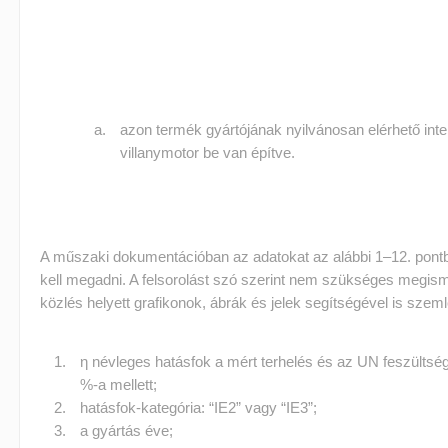
azon termék gyártójának nyilvánosan elérhető inte
villanymotor be van építve.
A műszaki dokumentációban az adatokat az alábbi 1–12. pont
kell megadni. A felsorolást szó szerint nem szükséges megism
közlés helyett grafikonok, ábrák és jelek segítségével is szeml
η névleges hatásfok a mért terhelés és az UN feszültség
%-a mellett;
hatásfok-kategória: “IE2” vagy “IE3”;
a gyártás éve;