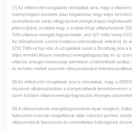
(7) Az előkészítő vizsgálatok rámutattak arra, hogy a villan
mennyiségben kerülnek piaci forgalomba; hogy teljes termékci
üzemeltetésük során elfogyasztott energia képezi legfontosab
jellemzőjüket; továbbá hogy a szóban forgó villanymotorok 20
TWh villamos energiát fogyasztottak, ami 427 millió tonna CO
Az előrejelzések szerint korlátozó intézkedések nélkül ez az 
1252 TWh-ra fog nőni. A vizsgálatok során a Bizottság arra a k
teljes termékciklusra vonatkozó energiafogyasztás és az üzem
villamos energia mennyisége jelentősen csökkenthető azáltal,
és terhelés mellett üzemelő villanymotorokat frekvenciaváltóval 
(8) Az előkészítő vizsgálatok arra is rámutattak, hogy a 2005/32
részének alkalmazásában a környezetbarát terméktervezés s
üzem közbeni villamosenergia-fogyasztás lényeges paraméter
(9) A villanymotorok energiafogyasztását olyan meglévő, költ
fejlesztésű műszaki megoldások útján célszerű javítani, amel
villanymotorok beszerzési és üzemeltetési költségének össze