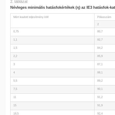
2. táblázat
Névleges minimális hatásfokértékek (η) az IE3 hatásfok-ka
Mért leadott teljesítmény kW
Pólusszám
2
0,75
80,7
1,1
82,7
1,5
84,2
2,2
85,9
3
87,1
4
88,1
5,5
89,2
7,5
90,1
11
91,2
15
91,9
18,5
92,4