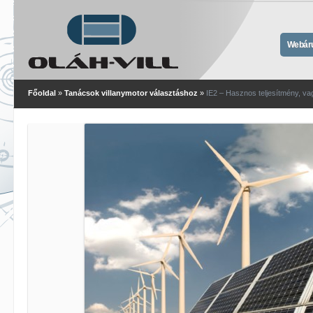
Webár
Főoldal
»
Tanácsok villanymotor választáshoz
»
IE2 – Hasznos teljesítmény, v