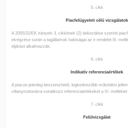
5. cikk
Piacfelügyeleti célú vizsgálato
A 2005/32/EK irányelv 3. cikkének (2) bekezdése szerinti piacf
elvégzése során a tagállamok hatóságai az e rendelet III. mellé
eljárást alkalmazzák.
6. cikk
Indikatív referenciaértékek
A piacon jelenleg beszerezhető, legkedvezőbb működési jelle
villanymotorokra vonatkozó referenciaértékeket a IV. mellékle
7. cikk
Felülvizsgálat