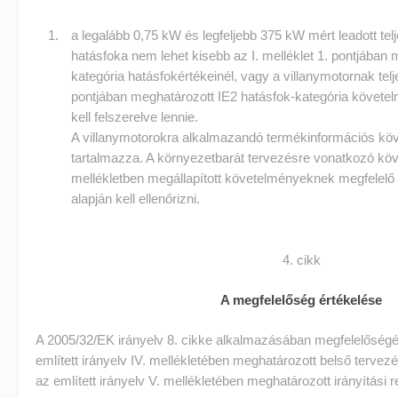
a legalább 0,75 kW és legfeljebb 375 kW mért leadott te
hatásfoka nem lehet kisebb az I. melléklet 1. pontjában 
kategória hatásfokértékeinél, vagy a villanymotornak teljes
pontjában meghatározott IE2 hatásfok-kategória követel
kell felszerelve lennie.
A villanymotorokra alkalmazandó termékinformációs köve
tartalmazza. A környezetbarát tervezésre vonatkozó köve
mellékletben megállapított követelményeknek megfelel
alapján kell ellenőrizni.
4. cikk
A megfelelőség értékelése
A 2005/32/EK irányelv 8. cikke alkalmazásában megfelelőségér
említett irányelv IV. mellékletében meghatározott belső tervez
az említett irányelv V. mellékletében meghatározott irányítási r