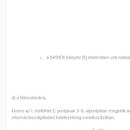
a 94/9/EK irányelv [5] értelmében vett robb
d) a fékmotorokra,
kivéve az I. melléklet 2. pontjának 3–6. alpontjában megjelölt
információszolgáltatási kötelezettség vonatkozásában.