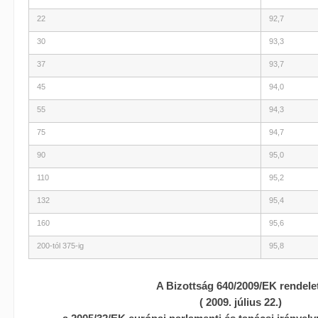
22
92,7
30
93,3
37
93,7
45
94,0
55
94,3
75
94,7
90
95,0
110
95,2
132
95,4
160
95,6
200-tól 375-ig
95,8
A Bizottság 640/2009/EK rendele
( 2009. július 22.)