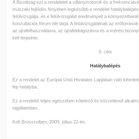
A Bizottság ezt a rendeletet a villanymotorok és a frekvenciavá
műszaki fejlődés fényében legkésőbb e rendelet hatálybalépés
felülvizsgálja, és e felülvizsgálat eredményeit a környezetbará
konzultációs fórum elé tárja. A felülvizsgálatnak az erőforráso
az újrafelhasználásra, az újrafeldolgozásra és a mérési bizon
kell terjednie.
8. cikk
Hatálybalépés
Ez a rendelet az Európai Unió Hivatalos Lapjában való kihirde
lép hatályba.
Ez a rendelet teljes egészében kötelező és közvetlenül alka
tagállamban.
Kelt Brüsszelben, 2009. július 22-én.