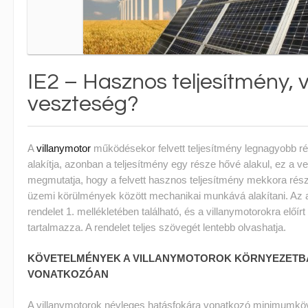
IE2 – Hasznos teljesítmény, 
veszteség?
A
villanymotor
működésekor felvett teljesítmény legnagyobb 
alakítja, azonban a teljesítmény egy része hővé alakul, ez a v
megmutatja, hogy a felvett hasznos teljesítmény mekkora rész
üzemi körülmények között mechanikai munkává alakítani. Az a
rendelet 1. mellékletében található, és a villanymotorokra előír
tartalmazza. A rendelet teljes szövegét lentebb olvashatja.
KÖVETELMÉNYEK A VILLANYMOTOROK KÖRNYEZETB
VONATKOZÓAN
A villanymotorok névleges hatásfokára vonatkozó minimumköv