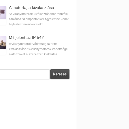
A motorfajta kiválasztása
"A villanymotorok kiválasztásakor többféle
általános szempontot kell figyelembe venni:
hajtástechnikai követelm...
Mit jelent az IP 54?
A villanymotorok védettség szerinti
kiválasztása "A villanymotorok védettsége
alatt azokat a szerkezeti kialakítás...