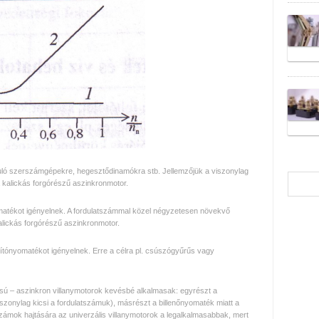
induló szerszámgépekre, hegesztődinamókra stb. Jellemzőjük a viszonylag
a kalickás forgórészű aszinkronmotor.
yomatékot igényelnek. A fordulatszámmal közel négyzetesen növekvő
kalickás forgórészű aszinkronmotor.
ítónyomatékot igényelnek. Erre a célra pl. csúszógyűrűs vagy
sú – aszinkron villanymotorok kevésbé alkalmasak: egyrészt a
zonylag kicsi a fordulatszámuk), másrészt a billenőnyomaték miatt a
számok hajtására az univerzális villanymotorok a legalkalmasabbak, mert