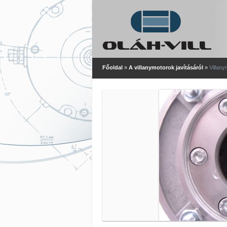
Főoldal
»
A villanymotorok javításáról
»
Villan