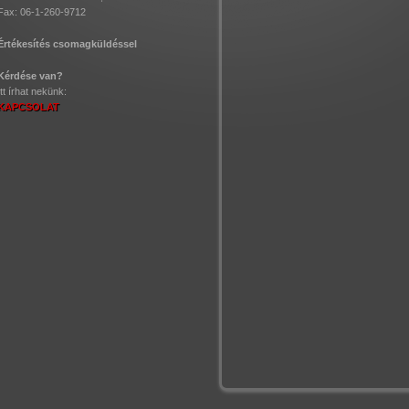
Fax: 06-1-260-9712
Értékesítés csomagküldéssel
Kérdése van?
Itt írhat nekünk:
KAPCSOLAT