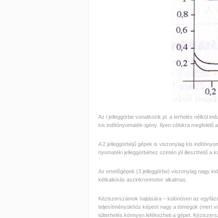
Az l jelleggörbe vonatkozik pl. a terhelés nélkül 
kis indítónyomaték-igény. Ilyen célokra megfelelő 
A 2 jelleggörbéjű gépek is viszonylag kis indítón
nyomatéki jelleggörbéhez szintén jól illeszthető a 
Az emelőgépek (3 jelleggörbe) viszonylag nagy ind
kétkalickás aszinkronmotor alkalmas.
Kéziszerszámok hajtására – különösen az egyfázi
teljesítményükhöz képest nagy a tömegük (mert vis
túlterhelés könnyen lefékezheti a gépet. Kéziszer