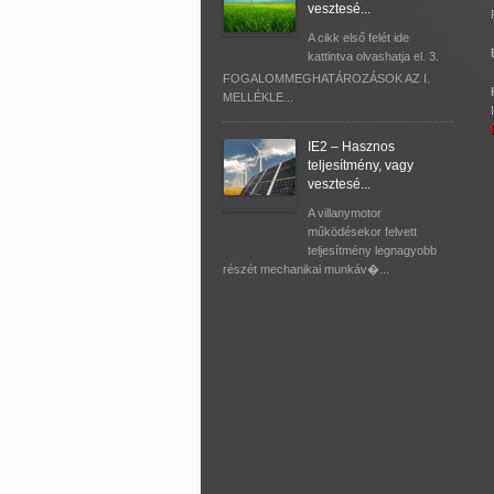
vesztesé...
A cikk első felét ide
kattintva olvashatja el. 3.
FOGALOMMEGHATÁROZÁSOK AZ I.
MELLÉKLE...
IE2 – Hasznos
teljesítmény, vagy
vesztesé...
A villanymotor
működésekor felvett
teljesítmény legnagyobb
részét mechanikai munkáv�...