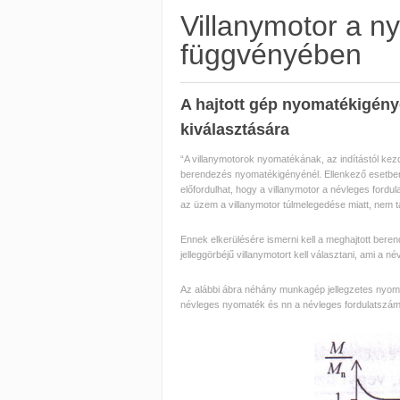
Villanymotor a n
függvényében
A hajtott gép nyomatékigény
kiválasztására
“A villanymotorok nyomatékának, az indítástól kez
berendezés nyomatékigényénél. Ellenkező esetbe
előfordulhat, hogy a villanymotor a névleges fordu
az üzem a villanymotor túlmelegedése miatt, nem ta
Ennek elkerülésére ismerni kell a meghajtott ber
jelleggörbéjű villanymotort kell választani, ami a né
Az alábbi ábra néhány munkagép jellegzetes nyoma
névleges nyomaték és n
n
a névleges fordulatszám