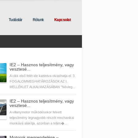
Tudástár
Rólunk
Kapcsolat
IE2 – Hasznos teljesítmény, vagy
vesztesé...
A cikk első felét ide kattintva olvashatja el. 3.
FOGALOMMEGHATÁROZÁSOK AZ I.
MELLÉKLET ALKALMAZÁSÁBAN "Névleg...
IE2 – Hasznos teljesítmény, vagy
vesztesé...
A villanymotor működésekor felvett
teljesítmény legnagyobb részét mechanikai
munkává alakítja, azonban a teljes�...
Motorok megrendelése –