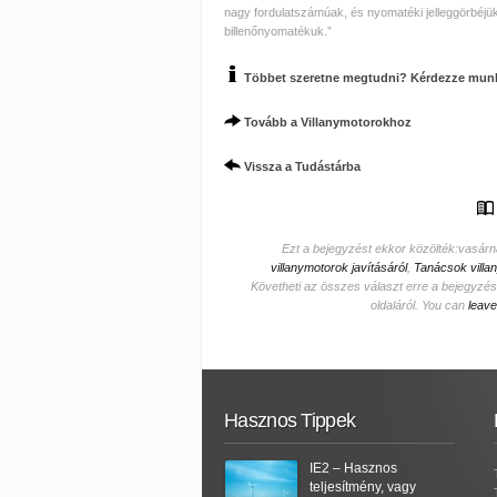
nagy fordulatszámúak, és nyomatéki jelleggörbéjü
billenőnyomatékuk.”
Többet szeretne megtudni? Kérdezze mun
Tovább a Villanymotorokhoz
Vissza a Tudástárba
Ezt a bejegyzést ekkor közölték:vasárn
villanymotorok javításáról
,
Tanácsok villa
Követheti az összes választ erre a bejegyzé
oldaláról. You can
leave
Hasznos Tippek
IE2 – Hasznos
teljesítmény, vagy