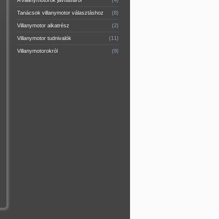
A villanymotorok javításáról
(4)
Tanácsok villanymotor választáshoz
(8)
Villanymotor alkatrész
(2)
Villanymotor tudnivalók
(11)
Villanymotorokról
(9)