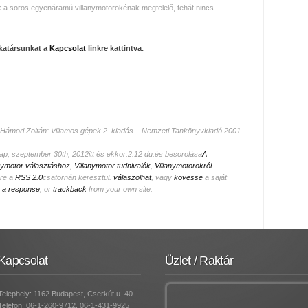
k a soros egyenáramú villanymotorokénak megfelelő, tehát nincs
katársunkat a
Kapcsolat
linkre kattintva.
Hámori Zoltán: Villamos gépek 2. kiadás – Nemzeti Tankönyvkiadó 2001.
ap, szeptember 30th, 2012itt és ekkor:2:12 du.és besorolása
A
nymotor választáshoz
,
Villanymotor tudnivalók
,
Villanymotorokról
.
sre a
RSS 2.0
csatornán keresztül.
válaszolhat
, vagy
kövesse
a saját
 a response
, or
trackback
from your own site.
Kapcsolat
Üzlet / Raktár
Telephely: 1162 Budapest, Cserkút u. 40.
Telefon: 06-1-260-9712, 06-1-431-9925