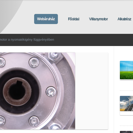
Webáruház
Főoldal
Villanymotor
Alkatrész
ymotor a nyomatékigény függvényében