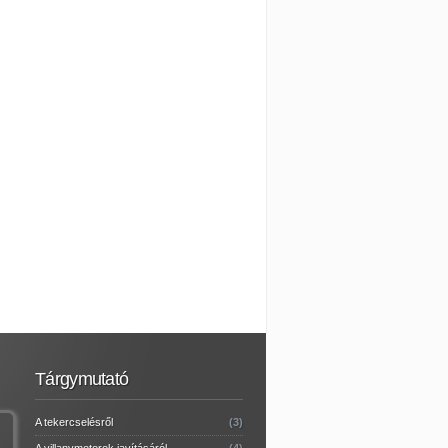
Tárgymutató
A tekercselésről
(3)