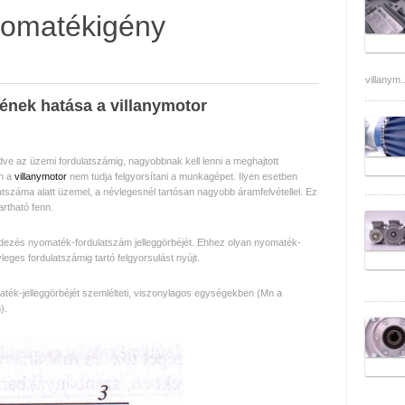
yomatékigény
villanym..
ének hatása a villanymotor
dve az üzemi fordulatszámig, nagyobbnak kell lenni a meghajtott
n a
villanymotor
nem tudja felgyorsítani a munkagépet. Ilyen esetben
latszáma alatt üzemel, a névlegesnél tartósan nagyobb áramfelvétellel. Ez
rtható fenn.
endezés nyomaték-fordulatszám jelleggörbéjét. Ehhez olyan nyomaték-
vleges fordulatszámig tartó felgyorsulást nyújt.
ték-jelleggörbéjét szemlélteti, viszonylagos egységekben (M
n
a
).