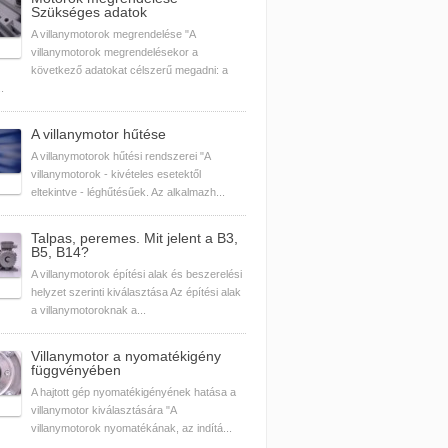
Szükséges adatok
A villanymotorok megrendelése "A
villanymotorok megrendelésekor a
következő adatokat célszerű megadni: a
.
A villanymotor hűtése
A villanymotorok hűtési rendszerei "A
villanymotorok - kivételes esetektől
eltekintve - léghűtésűek. Az alkalmazh...
Talpas, peremes. Mit jelent a B3,
B5, B14?
A villanymotorok építési alak és beszerelési
helyzet szerinti kiválasztása Az építési alak
a villanymotoroknak a...
Villanymotor a nyomatékigény
függvényében
A hajtott gép nyomatékigényének hatása a
villanymotor kiválasztására "A
villanymotorok nyomatékának, az indítá...